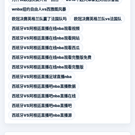
wnba纽约自由人vs西雅图风暴
欧冠决赛英格兰队赢了法国队吗
欧冠决赛英格兰队vs法国队
西班牙VS阿根廷直播在线nba观看视频
西班牙VS阿根廷直播在线nba观看网站
西班牙VS阿根廷直播在线nba观看西瓜
西班牙VS阿根廷直播在线nba观看完整版免费
西班牙VS阿根廷直播在线nba观看完整版
西班牙VS阿根廷直播足球直播nba
西班牙VS阿根廷直播吧nba直播数据
西班牙VS阿根廷直播吧nba直播在线
西班牙VS阿根廷直播吧nba直播吧
西班牙VS阿根廷直播吧nba直播源