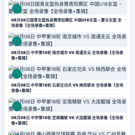
08月08日国青女篮热身赛贵阳赛区 中国U18女篮 – 蒙古女篮 全
场录像【全场录像+集锦】
08月08日 中甲第18轮 南京城市 VS 南通支云 全场录像【全场录
像+集锦】
08月08日 中甲第18轮 石家庄功夫 VS 陕西联合 全场录像【全场
录像+集锦】
08月08日 中甲第18轮 定南赣联 VS 大连鲲城 全场录像【全场录
像+集锦】