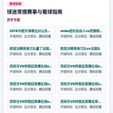
看球指南
球迷常搜赛事与看球指南
更多专题
2018中超天津泰达对山东鲁能
wnba纽约自由人vs西雅图风暴
开球时间 · 比分变化 · 赛后回看
开球时间 · 比分变化 · 赛后回看
欧冠决赛英格兰队赢了法国队吗
欧冠决赛英格兰队vs法国队
开球时间 · 比分变化 · 赛后回看
开球时间 · 比分变化 · 赛后回看
西班牙VS阿根廷直播在线nba观看视频
西班牙VS阿根廷直播在线nba观看网站
开球时间 · 比分变化 · 赛后回看
开球时间 · 比分变化 · 赛后回看
西班牙VS阿根廷直播在线nba观看西瓜
西班牙VS阿根廷直播在线nba观看完整版免费
开球时间 · 比分变化 · 赛后回看
开球时间 · 比分变化 · 赛后回看
西班牙VS阿根廷直播在线nba观看完整版
西班牙VS阿根廷直播足球直播nba
开球时间 · 比分变化 · 赛后回看
开球时间 · 比分变化 · 赛后回看