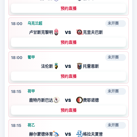
预约直播
18:00
乌克兰超
未开赛
VS
卢甘斯克黎明
克里夫巴斯
预约直播
18:00
葡甲
未开赛
VS
法伦斯
托雷恩斯
预约直播
18:15
荷甲
未开赛
VS
鹿特丹斯巴达
费耶诺德
预约直播
18:15
荷乙
未开赛
VS
赫尔蒙德体育
格拉夫夏普