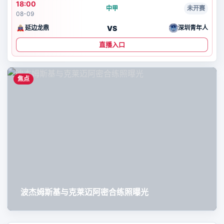
18:00
中甲
未开赛
08-09
VS
延边龙鼎
深圳青年人
直播入口
焦点
波杰姆斯基与克莱迈阿密合练照曝光